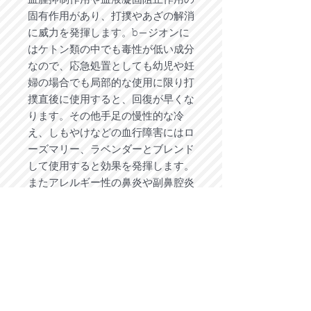
血腫抑制作用や血液凝固阻止作用の
固有作用があり、打撲やあざの解消
に威力を発揮します。b—ジオンに
はケトン類の中でも毒性が低い成分
なので、応急処置としても幼児や妊
婦の場合でも局部的な使用に限り打
撲直後に使用すると、回復が早くな
ります。その他手足の慢性的な冷
え、しもやけなどの血行障害にはロ
ーズマリー、ラベンダーとブレンド
して使用すると効果を発揮します。
またアレルギー性の鼻炎や副鼻腔炎
にはローマンカモミールとブレンド
するとよいでしょう。
心への作用
：一般的にキク科の植物
はグランディングオイルとも呼ば
れ、不安やストレス、神経疲労など
精神的な悩みや、何か問題を抱えて
いて前に進めないと感じる時には、