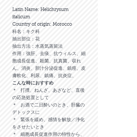
Latin Name: Helichrysum
italicum
Country of origin: Morocco
科名：キク科
抽出部位：花
抽出方法：水蒸気蒸留法
作用：強肝、去痰、抗ウィルス、細
胞成長促進、殺菌、抗真菌、収れ
ん、消炎、胆汁分泌促進、鎮痙、皮
膚軟化、利尿、鎮痛、抗炎症、
こんな時におすすめ
＊ 打撲、ねんざ、あざなど、直後
の応急処置として
＊ お酒で二日酔いのとき、肝臓の
デトックスに
＊ 緊張を緩め、感情を解放／浄化
をさせたいとき
＊ 細胞成長促進作用の特性から、