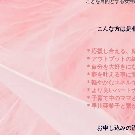
ことを目的とする女性
こんな方は是非
＊応援し合える、
＊アウトプットの
＊自分を大好きに
＊夢を叶える事に
＊軽やかなエネル
＊より良いパート
​＊子育て中のママ
​＊早川亜希子と繋
お申し込みの