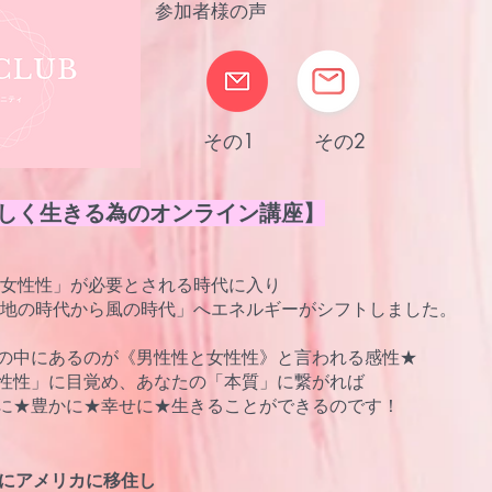
​参加者様の声
その1 その2
しく生きる為のオンライン
講座】
つ「女性性」が必要とされる時代に入り
ら「地の時代から風の時代」へエネルギーがシフトしました。
人の中にあるのが《男性性と女性性》と言われる感性★
性性」に目覚め、あなたの「本質」に繋がれば
に★豊かに★幸せに★生きることができるのです！
半にアメリカに移住し