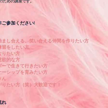
のための講座です。
ご参加ください!
励まし合える、
笑い合える仲間を作りたい方
練習をしたい方
なりたい方
意欲的な方
ギーで生きて行きたい方
ナーシップを育みたい方
さん
がりたい方（笑）大歓迎です！
流れ