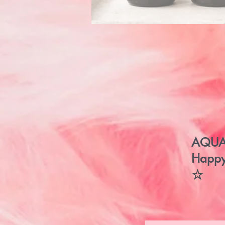
AQUA
Hap
☆