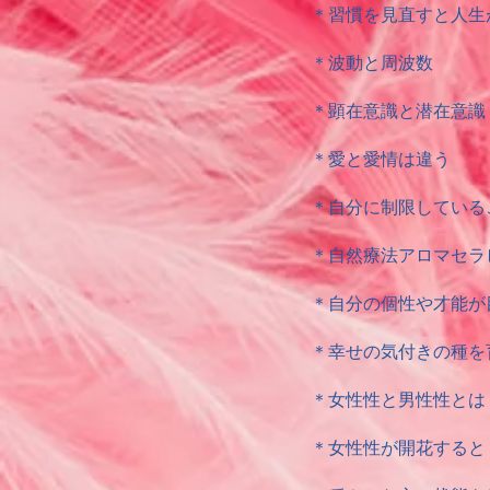
＊習慣を見直すと人生
＊波動と周波数
＊顕在意識と潜在意識
＊愛と愛情は違う
＊自分に制限している
＊自然療法アロマセラ
＊自分の個性や才能が
＊幸せの気付きの種を
＊女性性と男性性とは
＊女性性が開花すると