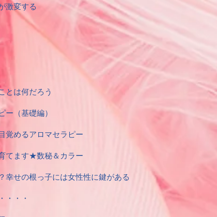
が激変する
ことは何だろう
ピー（基礎編）
目覚めるアロマセラピー
育てます★数秘＆カラー
？幸せの根っ子には女性性に鍵がある
・・・・