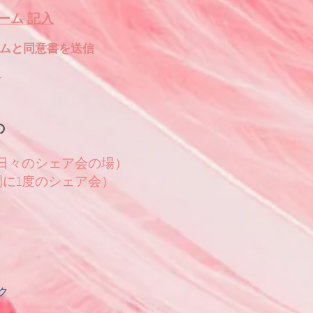
ーム 記入
ームと同意書を送信
す
の
（日々のシェア会の場）
間に1度のシェア会）
ク