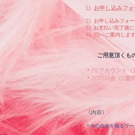
1）
お申し込みフォ
2）お申し込みフォ
3）お支払い完了後に
4）FBへご案内しま
ご用意頂くも
＊FBアカウント
＊ZOOM
​会
（
2週
​《内容》
＊今の自分を知るワー