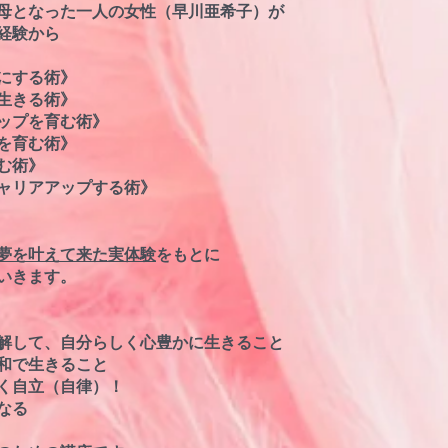
母となった一人の女性（
早川亜希子）が
経験から
にする術》
生きる術》
ップを育む術》
を育む術》
む術》
ャリアアップする術》
夢を叶えて来た実体験
をもとに
いきます。
解して、自分らしく心豊かに生きること
和で生きること
く自立（自律）！
なる