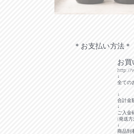
＊お支払い方法＊
お買
http:/
↓
全ての
↓
合計金
↓
ご入金
(発送
↓
商品到