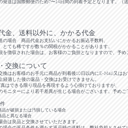
への発送は国際郵便のため7〜14日間の到着予定となります。（送料
代金、送料以外に、かかる代金
送の場合 商品代金お支払いにかかるお振込手数料、
、とても稀ですが数％の関税がかかることがあります。
税を徴収された場合は、お客様のご負担となりますので、予め
・交換について
交換はお客様のお手元に商品が到着後10日以内にE-Mail又は
以上経過した後の返品・交換はお受けできません。
品写真はできる限り現品を再現するよう心掛けておりますが、
のモニターにより若干差異が生じる場合がございます。予めご
件
商品が破損または汚損している場合
商品と異なる場合
場合は良品と交換させていただきます。