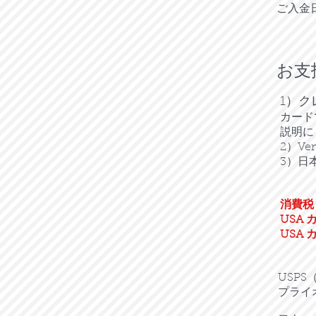
ご入金
お支
1）
カード
説明に
2）V
​3）
消費税（
USA 
USA
USP
プライ