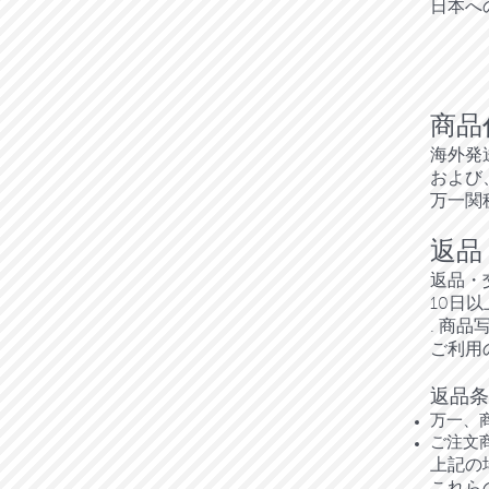
​日本
商品
海外発
および
万一関
返品
返品・
10日
. 商
ご利用
返品条
万一、
ご注文
上記の