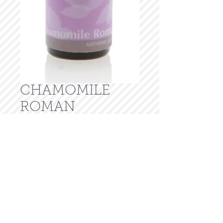
CHAMOMILE
ROMAN
$36.00
価
格
在庫なし
Product Infomation
Latin name: Anthemis nobilis
Country of origin: U.S