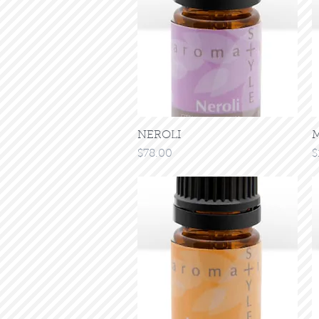
NEROLI
クイックビュー
M
価格
$78.00
$