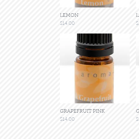
LEMON
クイックビュー
価格
$14.00
$
GRAPEFRUIT PINK
クイックビュー
G
価格
$14.00
$