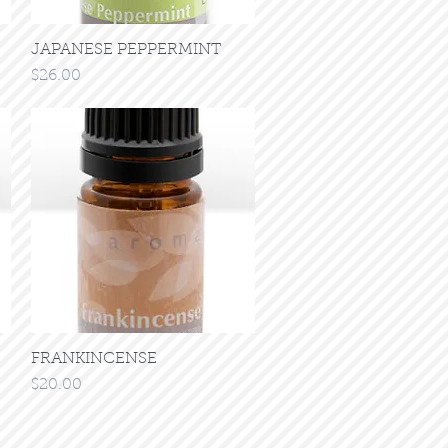
JAPANESE PEPPERMINT
クイックビュー
価格
$26.00
FRANKINCENSE
クイックビュー
価格
$20.00