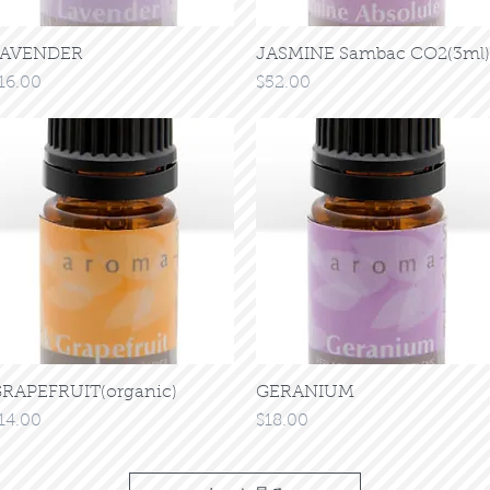
LAVENDER
クイックビュー
JASMINE Sambac CO2(3ml)
クイックビュー
価格
価格
16.00
$52.00
RAPEFRUIT(organic)
クイックビュー
GERANIUM
クイックビュー
価格
価格
14.00
$18.00