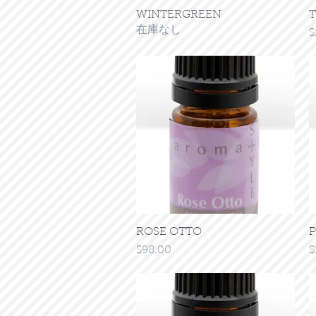
WINTERGREEN
クイックビュー
T
在庫なし
$
ROSE OTTO
クイックビュー
P
価格
$98.00
$