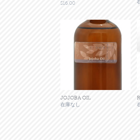
価格
$16.00
JOJOBA OIL
クイックビュー
在庫なし